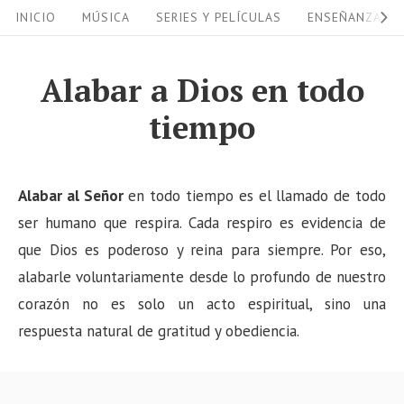
S
S
INICIO
MÚSICA
SERIES Y PELÍCULAS
ENSEÑANZAS
i
k
i
t
Alabar a Dios en todo
p
e
tiempo
t
N
o
a
c
v
Alabar al Señor
en todo tiempo es el llamado de todo
o
i
ser humano que respira. Cada respiro es evidencia de
n
que Dios es poderoso y reina para siempre. Por eso,
g
t
alabarle voluntariamente desde lo profundo de nuestro
a
e
corazón no es solo un acto espiritual, sino una
n
t
respuesta natural de gratitud y obediencia.
t
i
o