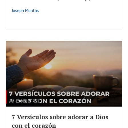
O
Joseph Montás
S
T
R
E
A
27 enero, 2026
D
F
7 Versículos sobre adorar a Dios
U
con el corazón