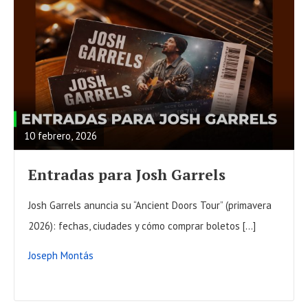
R
E
A
10 febrero, 2026
D
F
Entradas para Josh Garrels
U
L
Josh Garrels anuncia su “Ancient Doors Tour” (primavera
L
2026): fechas, ciudades y cómo comprar boletos […]
P
Joseph Montás
O
S