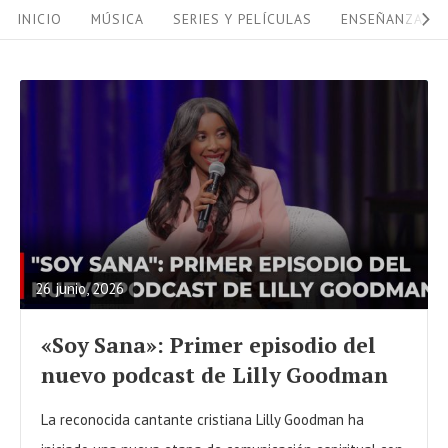
S
S
INICIO
MÚSICA
SERIES Y PELÍCULAS
ENSEÑANZAS
i
k
i
t
p
e
t
N
o
a
c
R
v
o
E
i
n
A
g
t
26 junio, 2026
D
a
e
F
«Soy Sana»: Primer episodio del
n
t
U
nuevo podcast de Lilly Goodman
t
i
L
o
L
La reconocida cantante cristiana Lilly Goodman ha