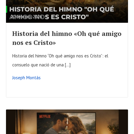
E
A
20 febrero, 2026
D
F
Historia del himno «Oh qué amigo
U
nos es Cristo»
L
L
Historia del himno “Oh qué amigo nos es Cristo”: el
P
consuelo que nació de una […]
O
Joseph Montás
S
T