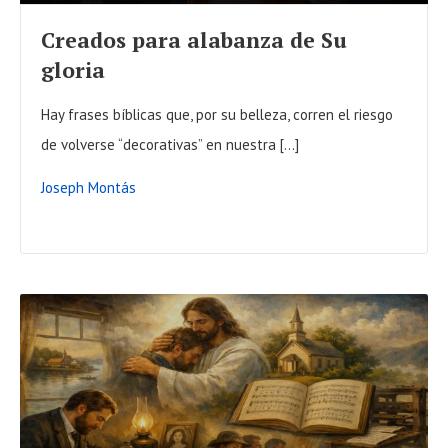
F
Creados para alabanza de Su
U
gloria
L
L
Hay frases bíblicas que, por su belleza, corren el riesgo
P
de volverse “decorativas” en nuestra […]
O
Joseph Montás
S
T
R