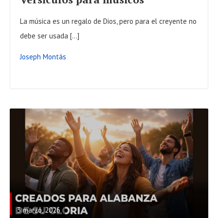
U
L
La música es un regalo de Dios, pero para el creyente no
L
debe ser usada […]
P
Joseph Montás
O
S
T
R
E
A
3 marzo, 2026
D