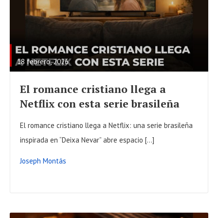
R
E
A
18 febrero, 2026
D
F
El romance cristiano llega a
U
Netflix con esta serie brasileña
L
L
El romance cristiano llega a Netflix: una serie brasileña
P
inspirada en “Deixa Nevar” abre espacio […]
O
Joseph Montás
S
T