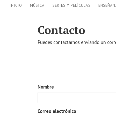
S
S
INICIO
MÚSICA
SERIES Y PELÍCULAS
ENSEÑAN
i
k
i
t
Contacto
p
e
t
N
Puedes contactarnos enviando un corr
o
a
c
v
o
i
n
t
g
Nombre
e
a
n
t
t
i
Correo electrónico