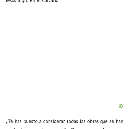
Jesús logró en el Calvario.
n
¿Te has puesto a considerar todas las obras que se han