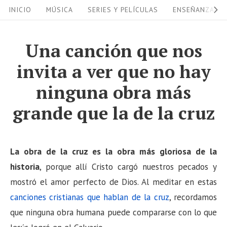
S
S
INICIO
MÚSICA
SERIES Y PELÍCULAS
ENSEÑANZAS
i
k
i
t
Una canción que nos
p
e
invita a ver que no hay
t
N
o
ninguna obra más
a
c
grande que la de la cruz
v
o
i
n
g
t
La obra de la cruz es la obra más gloriosa de la
a
e
historia
, porque allí Cristo cargó nuestros pecados y
n
t
mostró el amor perfecto de Dios. Al meditar en estas
t
i
canciones cristianas que hablan de la cruz
, recordamos
o
que ninguna obra humana puede compararse con lo que