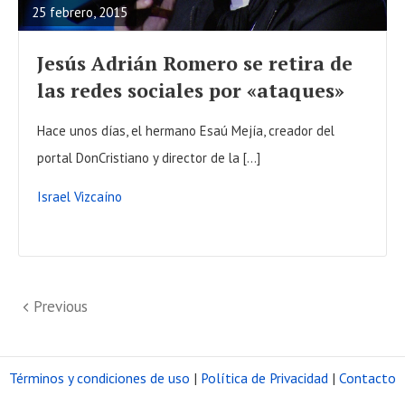
25 febrero, 2015
D
F
Jesús Adrián Romero se retira de
U
las redes sociales por «ataques»
L
L
Hace unos días, el hermano Esaú Mejía, creador del
P
portal DonCristiano y director de la […]
O
Israel Vizcaíno
S
T
P
P
Previous
a
r
e
g
Términos y condiciones de uso
|
Política de Privacidad
|
Contacto
v
i