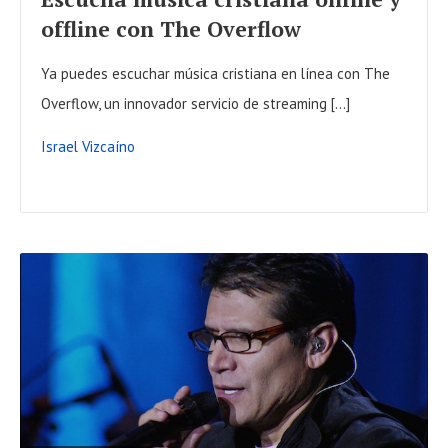
U
offline con The Overflow
L
L
Ya puedes escuchar música cristiana en línea con The
P
Overflow, un innovador servicio de streaming […]
O
Israel Vizcaíno
S
T
R
E
A