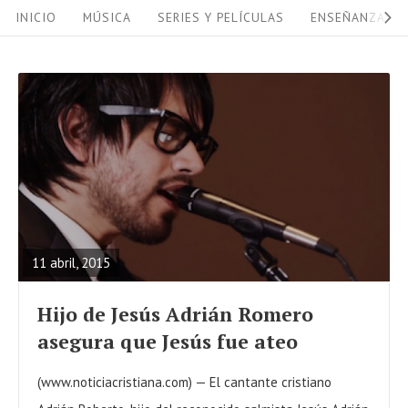
S
S
INICIO
MÚSICA
SERIES Y PELÍCULAS
ENSEÑANZAS
i
k
i
t
p
e
t
N
o
a
c
R
v
o
E
i
n
A
g
t
11 abril, 2015
D
a
e
F
Hijo de Jesús Adrián Romero
n
t
U
asegura que Jesús fue ateo
t
i
L
o
L
(www.noticiacristiana.com) — El cantante cristiano