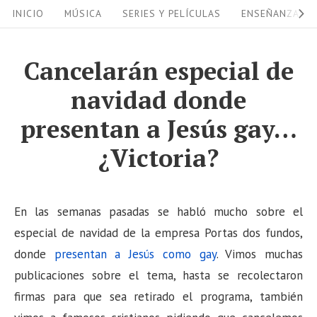
S
S
INICIO
MÚSICA
SERIES Y PELÍCULAS
ENSEÑANZAS
i
k
i
t
Cancelarán especial de
p
e
navidad donde
t
N
o
presentan a Jesús gay…
a
c
¿Victoria?
v
o
i
n
g
t
En las semanas pasadas se habló mucho sobre el
a
e
especial de navidad de la empresa Portas dos fundos,
n
t
donde
presentan a Jesús como gay
. Vimos muchas
t
i
publicaciones sobre el tema, hasta se recolectaron
o
firmas para que sea retirado el programa, también