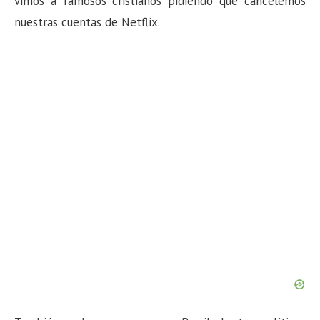
vimos a famosos cristianos pidiendo que cancelemos
n
nuestras cuentas de Netflix.