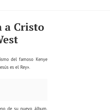
 a Cristo
West
anismo del famoso Kenye
esús es el Rey».
reno de su nuevo álbum,