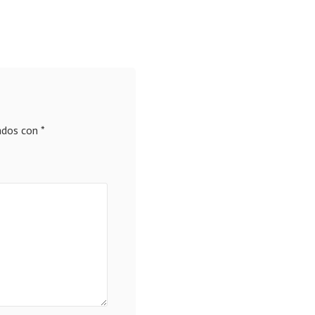
ados con
*