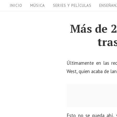
S
S
INICIO
MÚSICA
SERIES Y PELÍCULAS
ENSEÑAN
i
k
i
t
Más de 2
p
e
tra
t
N
o
a
c
v
o
Últimamente en las red
i
n
West, quien acaba de lan
t
g
e
a
n
t
t
i
Esto no se queda ahí, 