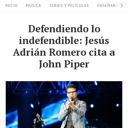
S
S
INICIO
MÚSICA
SERIES Y PELÍCULAS
ENSEÑANZAS
i
k
i
t
Defendiendo lo
p
e
indefendible: Jesús
t
N
o
Adrián Romero cita a
a
c
John Piper
v
o
i
n
g
t
a
e
n
t
t
i
o