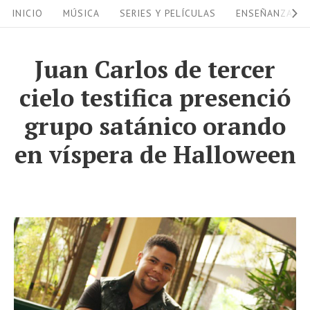
S
S
INICIO
MÚSICA
SERIES Y PELÍCULAS
ENSEÑANZAS
i
k
i
t
Juan Carlos de tercer
p
e
cielo testifica presenció
t
N
o
grupo satánico orando
a
c
en víspera de Halloween
v
o
i
n
g
t
a
e
n
t
t
i
o