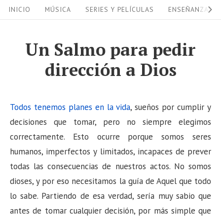
S
S
INICIO
MÚSICA
SERIES Y PELÍCULAS
ENSEÑANZAS
i
k
i
t
Un Salmo para pedir
p
e
dirección a Dios
t
N
o
a
c
v
Todos tenemos planes en la vida
, sueños por cumplir y
o
i
decisiones que tomar, pero no siempre elegimos
n
correctamente. Esto ocurre porque somos seres
g
t
humanos, imperfectos y limitados, incapaces de prever
a
e
todas las consecuencias de nuestros actos. No somos
n
t
dioses, y por eso necesitamos la guía de Aquel que todo
t
i
lo sabe. Partiendo de esa verdad, sería muy sabio que
o
antes de tomar cualquier decisión, por más simple que