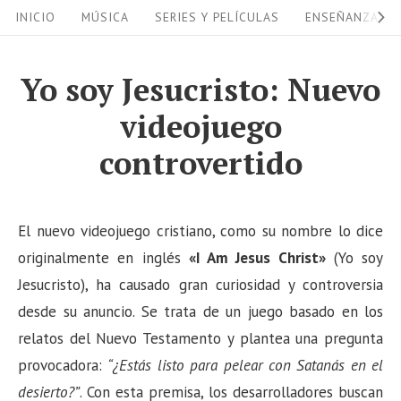
S
S
INICIO
MÚSICA
SERIES Y PELÍCULAS
ENSEÑANZAS
i
k
i
t
Yo soy Jesucristo: Nuevo
p
e
videojuego
t
N
o
controvertido
a
c
v
o
i
n
El nuevo videojuego cristiano, como su nombre lo dice
g
t
originalmente en inglés
«I Am Jesus Christ»
(Yo soy
a
e
Jesucristo), ha causado gran curiosidad y controversia
n
desde su anuncio. Se trata de un juego basado en los
t
t
relatos del Nuevo Testamento y plantea una pregunta
i
provocadora:
“¿Estás listo para pelear con Satanás en el
o
desierto?”
. Con esta premisa, los desarrolladores buscan