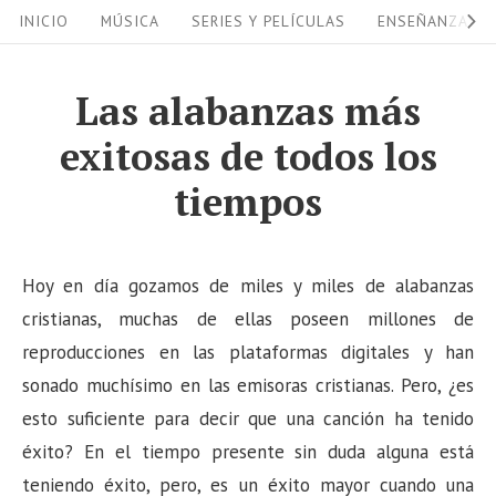
S
S
INICIO
MÚSICA
SERIES Y PELÍCULAS
ENSEÑANZAS
i
k
i
t
Las alabanzas más
p
e
exitosas de todos los
t
N
o
tiempos
a
c
v
o
i
n
Hoy en día gozamos de miles y miles de alabanzas
g
t
cristianas, muchas de ellas poseen millones de
a
e
reproducciones en las plataformas digitales y han
n
sonado muchísimo en las emisoras cristianas. Pero, ¿es
t
t
esto suficiente para decir que una canción ha tenido
i
éxito? En el tiempo presente sin duda alguna está
o
teniendo éxito, pero, es un éxito mayor cuando una