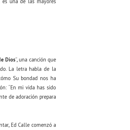
a es una de las mayores
e Dios
”, una canción que
o. La letra habla de la
e cómo Su bondad nos ha
ón: “En mi vida has sido
ente de adoración prepara
ntar, Ed Calle comenzó a