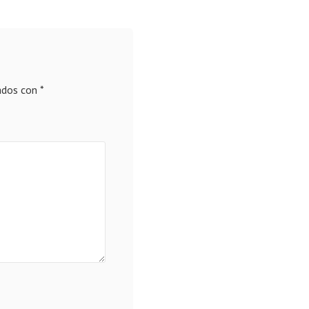
ados con
*