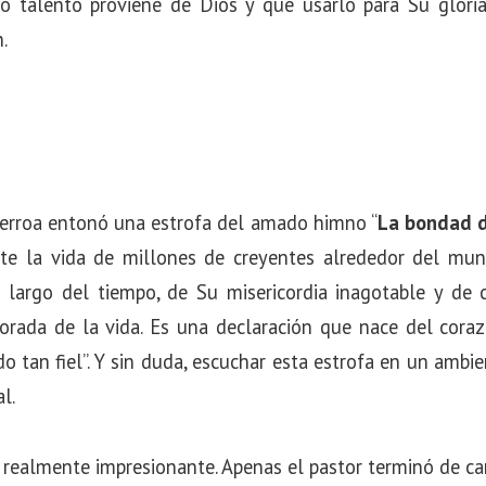
do talento proviene de Dios y que usarlo para Su glori
.
Berroa entonó una estrofa del amado himno “
La bondad d
e la vida de millones de creyentes alrededor del mund
lo largo del tiempo, de Su misericordia inagotable y d
rada de la vida. Es una declaración que nace del coraz
do tan fiel”. Y sin duda, escuchar esta estrofa en un ambi
l.
 realmente impresionante. Apenas el pastor terminó de ca