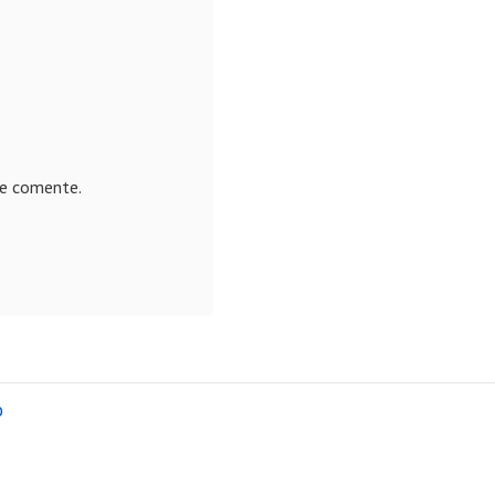
ue comente.
o