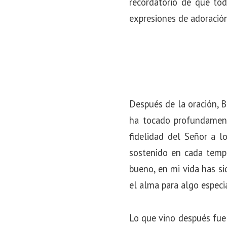
recordatorio de que to
o
expresiones de adoración
n
Después de la oración, 
ha tocado profundament
fidelidad del Señor a 
sostenido en cada tempo
bueno, en mi vida has si
el alma para algo especia
Lo que vino después fue