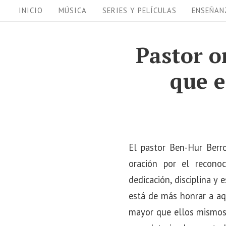
S
S
INICIO
MÚSICA
SERIES Y PELÍCULAS
ENSEÑAN
i
k
i
t
Pastor o
p
e
que e
t
N
o
a
c
v
o
i
n
El pastor Ben-Hur Ber
t
g
oración por el recono
e
a
dedicación, disciplina y
n
t
está de más honrar a aq
t
i
mayor que ellos mismos