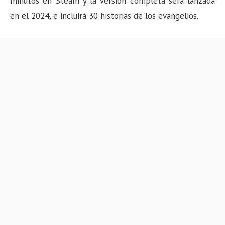
minutos en Steam y la versión completa será lanzada
n
en el 2024, e incluirá 30 historias de los evangelios.