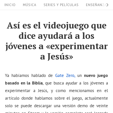
S
S
INICIO
MÚSICA
SERIES Y PELÍCULAS
ENSEÑANZAS
i
k
i
t
Así es el videojuego que
p
e
dice ayudará a los
t
N
o
jóvenes a «experimentar
a
c
a Jesús»
v
o
i
n
g
t
Ya habíamos hablado de
Gate Zero,
un
nuevo juego
a
e
basado en la Biblia
, que busca ayudar a los jóvenes a
n
t
experimentar a Jesús, y como mencionamos en el
t
i
artículo donde hablamos sobre el juego, actualmente
o
solo se puede descargar una versión demo de veinte