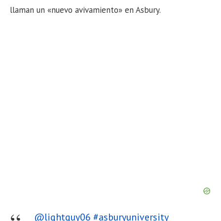
n
llaman un «nuevo avivamiento» en Asbury.
@lightguy06
#asburyuniversity