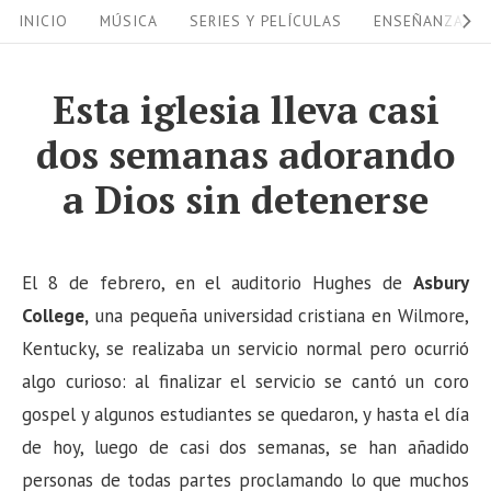
S
S
INICIO
MÚSICA
SERIES Y PELÍCULAS
ENSEÑANZAS
i
k
i
t
Esta iglesia lleva casi
p
e
dos semanas adorando
t
N
o
a Dios sin detenerse
a
c
v
o
i
n
El 8 de febrero, en el auditorio Hughes de
Asbury
g
t
College,
una pequeña universidad cristiana en Wilmore,
a
e
Kentucky, se realizaba un servicio normal pero ocurrió
n
algo curioso: al finalizar el servicio se cantó un coro
t
t
gospel y algunos estudiantes se quedaron, y hasta el día
i
de hoy, luego de casi dos semanas, se han añadido
o
personas de todas partes proclamando lo que muchos