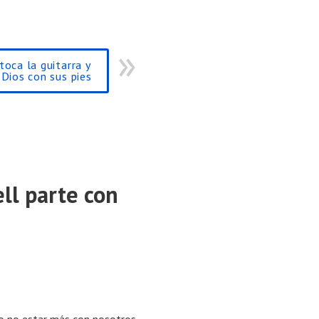
toca la guitarra y
 Dios con sus pies
ll parte con
uyo no estar más con nosotros