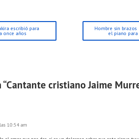
ira escribió para
Hombre sin brazos 
a once años
el piano para
 “
Cantante cristiano Jaime Murre
 las 10:54 am
do el amor que nos das, si es un doloroso saber que este siervo t