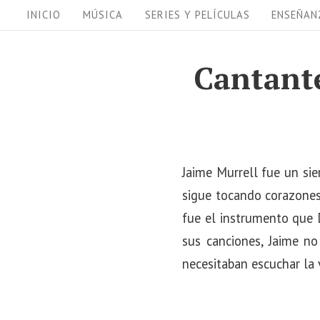
S
S
INICIO
MÚSICA
SERIES Y PELÍCULAS
ENSEÑAN
i
k
i
t
Cantante
p
e
t
N
o
a
c
v
o
Jaime Murrell fue un sie
i
n
sigue tocando corazones 
t
fue el instrumento que D
g
e
sus canciones, Jaime no
a
n
necesitaban escuchar la 
t
t
i