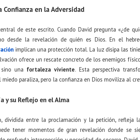
a Confianza en la Adversidad
central de este escrito. Cuando David pregunta «¿de qu
ino desde la revelación de quién es Dios. En el hebreo
vación
implican una protección total. La luz disipa las tini
lvación ofrece un rescate concreto de los enemigos físico
, sino una
fortaleza viviente
. Esta perspectiva tran
miedo paraliza, pero la confianza en Dios moviliza al crey
ia y su Reflejo en el Alma
, dividida entre la proclamación y la petición, refleja 
uede tener momentos de gran revelación donde se sien
 profunda introspección y necesidad de socorro. David 