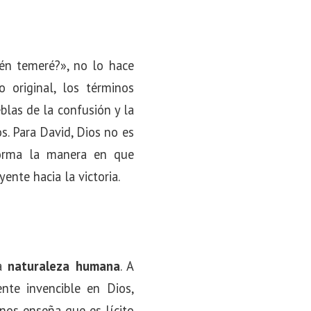
ién temeré?», no lo hace
 original, los términos
eblas de la confusión y la
s. Para David, Dios no es
sforma la manera en que
ente hacia la victoria.
la
naturaleza humana
. A
te invencible en Dios,
nos enseña que es lícito