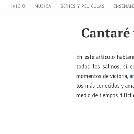
S
S
INICIO
MÚSICA
SERIES Y PELÍCULAS
ENSEÑAN
i
k
i
t
Cantaré 
p
e
t
N
o
En este artículo hablar
a
c
todos los salmos, sí c
v
o
momentos de victoria,
a
i
n
los más conocidos y ama
t
g
medio de tiempos difícil
e
a
n
t
t
i