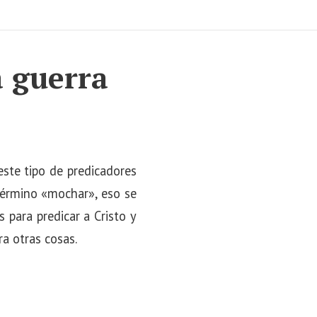
a guerra
r
ste tipo de predicadores
término «mochar», eso se
 para predicar a Cristo y
a otras cosas.