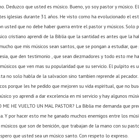
o. Deduzco que usted es músico. Bueno, yo soy pastor y músico. E
ntes iglesias durante 31 años. He visto como ha evolucionado el est
n usted que no debe haber guerra entre el pastor y músicos. Solo 
co cristiano aprendi de la Biblia que la santidad es antes que la ha
mucho que mis músicos sean santos, que se pongan a estudiar, que 
glesia, que den testimonio , que sean diezmadores y todo esto me 
úsicos que ven mas su popularidad que su servicio. El pulpito es u
sta no solo habla de la salvacion sino tambien reprende al pecado
cos porque les he pedido que mejoren su vida espiritual, que no bu
sico yo aprendi a dar excelencia en mi servicio y hay algunos músi
O ME HE VUELTO UN MAL PASTOR? La Biblia me demanda que prediq
uya. Y por hacer esto me he ganado muchos enemigos entre los músic
 músicos que son de benición, que trabajan de la mano con su pasto
spero que usted sea un músico santo. Con respeto lo expreso.