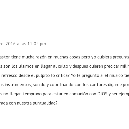
re, 2016 a las 11:04 pm
stor tiene mucha razón en muchas cosas pero yo quisiera pregunt
s son los ultimos en llegar al culto y despues quieren predicar mil 
refresco desde el pulpito lo critica? Yo le pregunto si el musico t
s instrumentos, sonido y coordinando con los cantores digame porrrrrr
es no llegan temprano para estar en comunión con DIOS y ser ejem
rada con nuestra puntualidad?