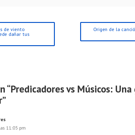
s de viento
Origen de la canció
ede dañar tus
n “
Predicadores vs Músicos: Una
r
”
res
las 11:05 pm