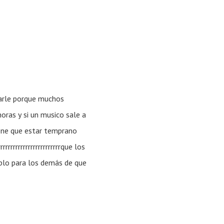
arle porque muchos
horas y si un musico sale a
iene que estar temprano
rrrrrrrrrrrrrrrrrrrque los
plo para los demás de que