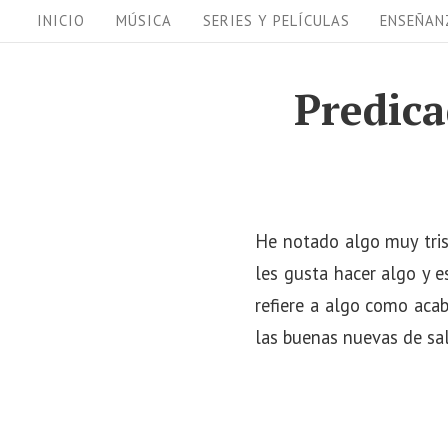
S
S
INICIO
MÚSICA
SERIES Y PELÍCULAS
ENSEÑAN
i
k
i
t
Predica
p
e
t
N
o
a
c
v
o
He notado algo muy tris
i
n
les gusta hacer algo y 
t
refiere a algo como acab
g
e
las buenas nuevas de sal
a
n
t
t
i