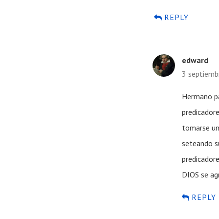
REPLY
edward
3 septiemb
Hermano pa
predicadore
tomarse un 
seteando su
predicador
DIOS se ag
REPLY