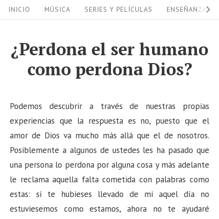
S
S
INICIO
MÚSICA
SERIES Y PELÍCULAS
ENSEÑANZAS
i
k
i
t
¿Perdona el ser humano
p
e
como perdona Dios?
t
N
o
a
c
v
Podemos descubrir a través de nuestras propias
o
i
experiencias que la respuesta es no, puesto que el
n
amor de Dios va mucho más allá que el de nosotros.
g
t
Posiblemente a algunos de ustedes les ha pasado que
a
e
una persona lo perdona por alguna cosa y más adelante
n
t
le reclama aquella falta cometida con palabras como
t
i
estas: si te hubieses llevado de mi aquel día no
o
estuviesemos como estamos, ahora no te ayudaré