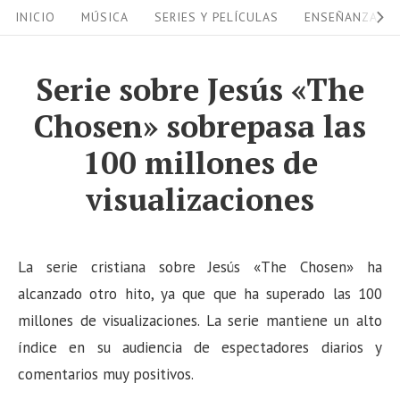
S
S
INICIO
MÚSICA
SERIES Y PELÍCULAS
ENSEÑANZAS
i
k
i
t
Serie sobre Jesús «The
p
e
Chosen» sobrepasa las
t
N
o
100 millones de
a
c
visualizaciones
v
o
i
n
g
t
La serie cristiana sobre Jesús «The Chosen» ha
a
e
alcanzado otro hito, ya que que ha superado las 100
n
t
millones de visualizaciones. La serie mantiene un alto
t
i
índice en su audiencia de espectadores diarios y
o
comentarios muy positivos.