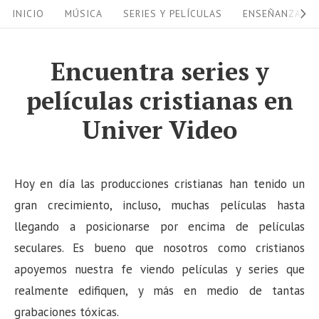
S
S
INICIO
MÚSICA
SERIES Y PELÍCULAS
ENSEÑANZAS
i
k
i
t
Encuentra series y
p
e
películas cristianas en
t
N
o
Univer Video
a
c
v
o
i
n
Hoy en día las producciones cristianas han tenido un
g
t
gran crecimiento, incluso, muchas películas hasta
a
e
llegando a posicionarse por encima de películas
n
seculares. Es bueno que nosotros como cristianos
t
t
apoyemos nuestra fe viendo películas y series que
i
realmente edifiquen, y más en medio de tantas
o
grabaciones tóxicas.