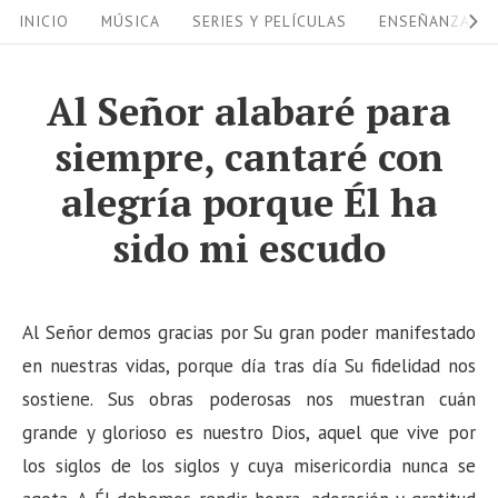
S
S
INICIO
MÚSICA
SERIES Y PELÍCULAS
ENSEÑANZAS
i
k
i
t
Al Señor alabaré para
p
e
siempre, cantaré con
t
N
o
alegría porque Él ha
a
c
sido mi escudo
v
o
i
n
g
t
Al Señor demos gracias por Su gran poder manifestado
a
e
en nuestras vidas, porque día tras día Su fidelidad nos
n
t
sostiene. Sus obras poderosas nos muestran cuán
t
i
grande y glorioso es nuestro Dios, aquel que vive por
o
los siglos de los siglos y cuya misericordia nunca se