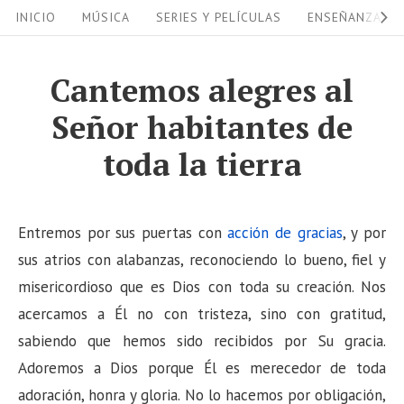
S
S
INICIO
MÚSICA
SERIES Y PELÍCULAS
ENSEÑANZAS
i
k
i
t
Cantemos alegres al
p
e
Señor habitantes de
t
N
o
toda la tierra
a
c
v
o
i
n
Entremos por sus puertas con
acción de gracias
, y por
g
t
sus atrios con alabanzas, reconociendo lo bueno, fiel y
a
e
misericordioso que es Dios con toda su creación. Nos
n
acercamos a Él no con tristeza, sino con gratitud,
t
t
sabiendo que hemos sido recibidos por Su gracia.
i
Adoremos a Dios porque Él es merecedor de toda
o
adoración, honra y gloria. No lo hacemos por obligación,