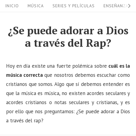
S
S
INICIO
MÚSICA
SERIES Y PELÍCULAS
ENSEÑANZAS
i
k
i
t
¿Se puede adorar a Dios
p
e
a través del Rap?
t
N
o
a
c
v
Hoy en día existe una fuerte polémica sobre
cuál es la
o
i
música correcta
que nosotros debemos escuchar como
n
cristianos que somos. Algo que sí debemos entender es
g
t
que la música es música, no existen acordes seculares y
a
e
acordes cristianos o notas seculares y cristianas, y es
n
t
por ello que nos preguntamos: ¿Se puede adorar a Dios
t
i
a través del rap?
o