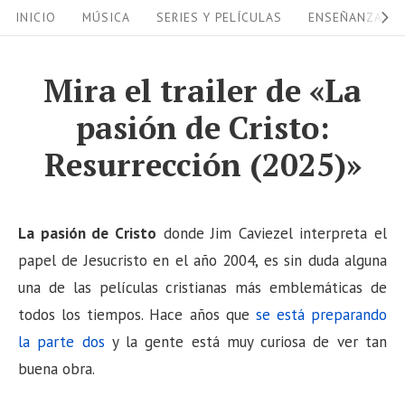
S
S
INICIO
MÚSICA
SERIES Y PELÍCULAS
ENSEÑANZAS
i
k
i
t
Mira el trailer de «La
p
e
pasión de Cristo:
t
N
o
Resurrección (2025)»
a
c
v
o
i
n
La pasión de Cristo
donde Jim Caviezel interpreta el
g
t
papel de Jesucristo en el año 2004, es sin duda alguna
a
e
una de las películas cristianas más emblemáticas de
n
todos los tiempos. Hace años que
se está preparando
t
t
la parte dos
y la gente está muy curiosa de ver tan
i
buena obra.
o